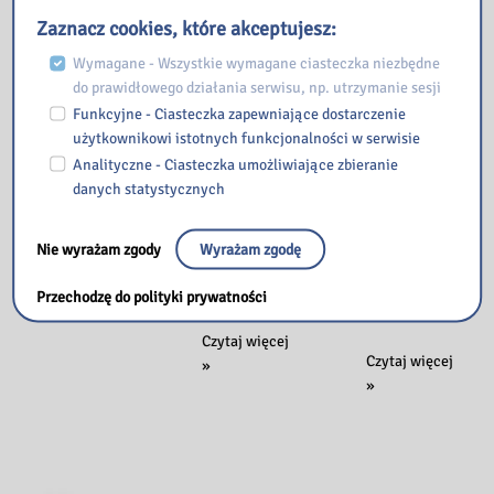
odbyło się
2024
oferuje
Zaznacz cookies, które akceptujesz:
spotkanie
bezpłatnie
Sieci
Szanowni
Wymagane - Wszystkie wymagane ciasteczka niezbędne
książki
Współpracy i
Czytelnicy!!!
do prawidłowego działania serwisu, np. utrzymanie sesji
wycofane ze
Samokształc
Tu jesteśmy
Funkcyjne - Ciasteczka zapewniające dostarczenie
zbiorów.
enia dla
ul.Kolejowa
użytkownikowi istotnych funkcjonalności w serwisie
Zapraszamy
bibliotekarzy
36 tel. 518
Analityczne - Ciasteczka umożliwiające zbieranie
do
szkolnych.
306 389
danych statystycznych
przeglądania
Poruszano
listy
zagadnienia
Nowa
Czytaj więcej
darmowych
dotyczące
Nie wyrażam zgody
Wyrażam zgodę
siedziba
»
egzemplarzy
opracowania
Szanowni
do
lektur
Przechodzę do polityki prywatności
Czytelnicy!!!
przekazania
Tu
Spotkanie
Czytaj więcej
jesteśmy
Darmowe
Czytaj więcej
sieci
»
ul.Kolejowa
egzemplarze
»
współpracy
36
tel.
518
306
389