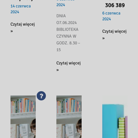
306 389
2024
14 czerwca
2024
6 czerwca
DNIA
2024
O7.06.2024
Głosuj
Czytaj więcej
BIBLIOTEKA
w
»
Szanowni
Czytaj więcej
CZYNNA W
Budżecie
Czytelnicy!!!
»
GODZ. 8.30 –
Obywatelskim
Jesteśmy
15
–
tu!
projekt
ul.Kolejowa
INFORMACJA
Czytaj więcej
309
36
DNIA
»
Warsztat
tel.518
07.06.2024
Inspiracji
306
BIBLIOTEKA
389
CZYNNA
DO
15