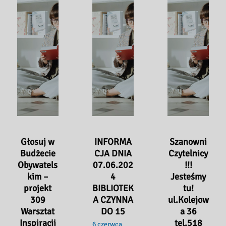
Głosuj w
INFORMA
Szanowni
Budżecie
CJA DNIA
Czytelnicy
Obywatels
07.06.202
!!!
kim –
4
Jesteśmy
projekt
BIBLIOTEK
tu!
309
A CZYNNA
ul.Kolejow
Warsztat
DO 15
a 36
Inspiracji
tel.518
6 czerwca