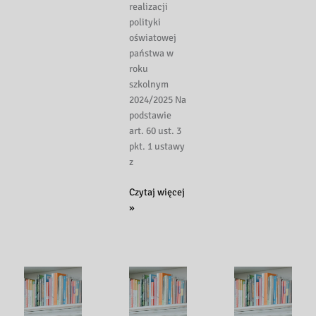
realizacji
wieczory
polityki
oświatowej
państwa w
roku
szkolnym
2024/2025 Na
podstawie
art. 60 ust. 3
pkt. 1 ustawy
z
POLITYKA
Czytaj więcej
OŚWIATOWA
»
PAŃSTWA