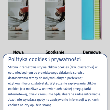
Nowa
Spotkanie
Darmowe
siedziba
sieci
egzemplar
Polityka cookies i prywatności
Szanowni
współprac
ze
Strona internetowa używa plików cookies (tzw. ciasteczka) w
Czytelnicy
y
25
celu niezbędnym do prawidłowego działania serwisu,
!!! Tu
października
9 listopada
dostosowania strony do indywidualnych preferencji
2023
jesteśmy
2023
użytkownika oraz statystyk. Wyłączenie zapisywania plików
ul.Kolejow
Szanowni
cookies jest możliwe w ustawieniach każdej przeglądarki
27
a 36 tel.
Państwo!
internetowej, dzięki czemu nie będą zbierane żadne informacje.
października
518 306
Biblioteka
Jeżeli nie wyrażasz zgody na zapisywanie informacji w plikach
w naszej
389
Pedagogiczna
cookies należy opuścić stronę.
bibliotece
6 czerwca
w Szydłowcu