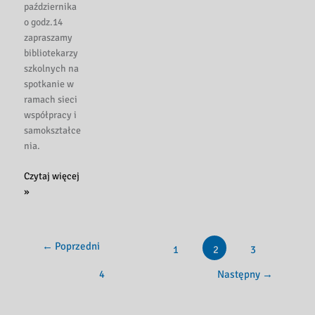
października
o godz.14
zapraszamy
bibliotekarzy
szkolnych na
spotkanie w
ramach sieci
współpracy i
samokształce
nia.
Spotkanie
Czytaj więcej
»
←
Poprzedni
1
2
3
4
Następny
→