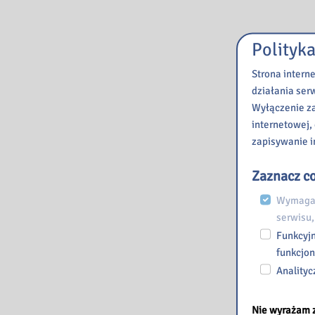
Polityka
Strona intern
działania ser
Wyłączenie za
internetowej,
zapisywanie i
Zaznacz co
Wymagan
serwisu,
Funkcyjn
funkcjon
Analityc
Nie wyrażam 