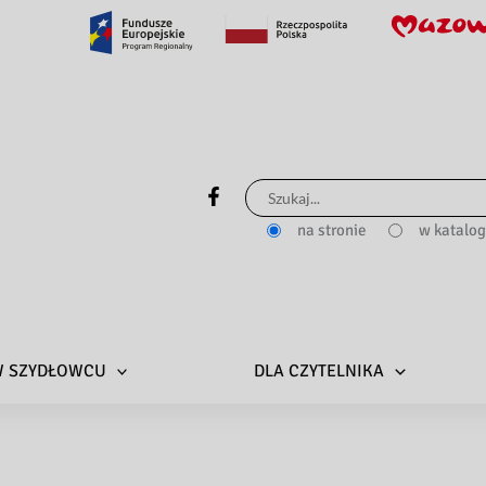
Szukaj
dla:
na stronie
w katalo
 W SZYDŁOWCU
DLA CZYTELNIKA