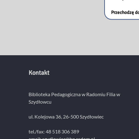
Przechodzę do
Kontakt
Biblioteka Pedagogiczna w Radomiu Filia w
Szydłowcu
ul. Kolejowa 36, 26-500 Szydłowiec
tel./fax: 48 518 306 389
email:
szydlowiec@bp.radom.pl