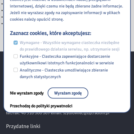
Ważna informacja
internetowej, dzięki czemu nie będą zbierane żadne informacje.
NOC BIBLIOTEK
Jeżeli nie wyrażasz zgody na zapisywanie informacji w plikach
Informacja
cookies należy opuścić stronę.
Przerwy w dostępie do katalogu Integro
Zaznacz cookies, które akceptujesz:
Wymagane - Wszystkie wymagane ciasteczka niezbędne
do prawidłowego działania serwisu, np. utrzymanie sesji
Funkcyjne - Ciasteczka zapewniające dostarczenie
użytkownikowi istotnych funkcjonalności w serwisie
Kontakt
Analityczne - Ciasteczka umożliwiające zbieranie
danych statystycznych
Biblioteka Pedagogiczna w Radomiu Filia w Szydłowcu
Nie wyrażam zgody
Wyrażam zgodę
ul. Kolejowa 36, 26-500 Szydłowiec
Przechodzę do polityki prywatności
tel./fax: 48 518 306 389 email:
szydlowiec@bp.radom.pl
Przydatne linki