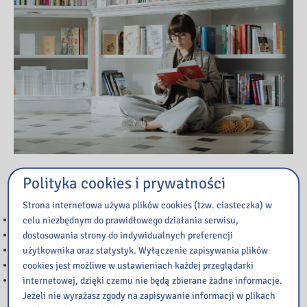
Polityka cookies i prywatności
Przeczytaj
Strona internetowa używa plików cookies (tzw. ciasteczka) w
WAŻNA INFORMACJA
celu niezbędnym do prawidłowego działania serwisu,
Ważna informacja
dostosowania strony do indywidualnych preferencji
NOC BIBLIOTEK
użytkownika oraz statystyk. Wyłączenie zapisywania plików
Informacja
cookies jest możliwe w ustawieniach każdej przeglądarki
Przerwy w dostępie do katalogu Integro
internetowej, dzięki czemu nie będą zbierane żadne informacje.
Jeżeli nie wyrażasz zgody na zapisywanie informacji w plikach