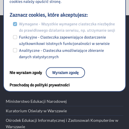
cookies należy opuścić stronę.
Zaznacz cookies, które akceptujesz:
Wymagane - Wszystkie wymagane ciasteczka niezbędne
do prawidłowego działania serwisu, np. utrzymanie sesji
Kontakt
Funkcyjne - Ciasteczka zapewniające dostarczenie
użytkownikowi istotnych funkcjonalności w serwisie
Biblioteka Pedagogiczna w Radomiu Filia w Szydłowcu
Analityczne - Ciasteczka umożliwiające zbieranie
danych statystycznych
ul. Kolejowa 36, 26-500 Szydłowiec
Nie wyrażam zgody
Wyrażam zgodę
tel./fax: 48 518 306 389 email:
szydlowiec@bp.radom.pl
Przechodzę do polityki prywatności
Przydatne linki
Ministerstwo Edukacji Narodowej
Kuratorium Oświaty w Warszawie
Ośrodek Edukacji Informatycznej i Zastosowań Komputerów w
Warszawie