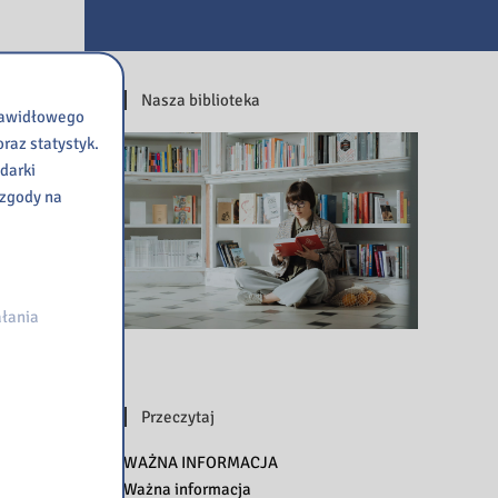
Nasza biblioteka
prawidłowego
raz statystyk.
darki
 zgody na
łania
Przeczytaj
WAŻNA INFORMACJA
Ważna informacja