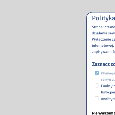
Polityka
Strona intern
działania ser
Wyłączenie za
internetowej,
zapisywanie i
Zaznacz co
Wymagan
serwisu,
Funkcyjn
funkcjon
Analityc
Nie wyrażam 