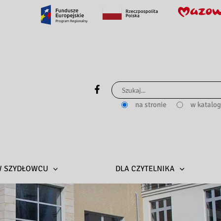
Szukaj
dla:
na stronie
w katalo
 W SZYDŁOWCU
DLA CZYTELNIKA