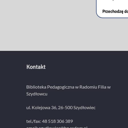
Przechodzę do
Kontakt
Biblioteka Pedagogiczna w Radomiu Filia w
Szydłowcu
ul. Kolejowa 36, 26-500 Szydłowiec
tel./fax: 48 518 306 389
email:
szydlowiec@bp.radom.pl