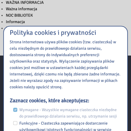
WAŻNA INFORMACJA
Ważna informacja
NOC BIBLIOTEK
Informacja
Przerwy w dostępie do katalogu Integro
Polityka cookies i prywatności
Strona internetowa używa plików cookies (tzw. ciasteczka) w
celu niezbędnym do prawidłowego działania serwisu,
dostosowania strony do indywidualnych preferencji
użytkownika oraz statystyk. Wyłączenie zapisywania plików
cookies jest możliwe w ustawieniach każdej przeglądarki
Kontakt
internetowej, dzięki czemu nie będą zbierane żadne informacje.
Jeżeli nie wyrażasz zgody na zapisywanie informacji w plikach
cookies należy opuścić stronę.
Biblioteka Pedagogiczna w Radomiu Filia w Szydłowcu
Zaznacz cookies, które akceptujesz:
ul. Kolejowa 36, 26-500 Szydłowiec
Wymagane - Wszystkie wymagane ciasteczka niezbędne
tel./fax: 48 518 306 389 email:
szydlowiec@bp.radom.pl
do prawidłowego działania serwisu, np. utrzymanie sesji
Funkcyjne - Ciasteczka zapewniające dostarczenie
Przydatne linki
użytkownikowi istotnych funkcjonalności w serwisie