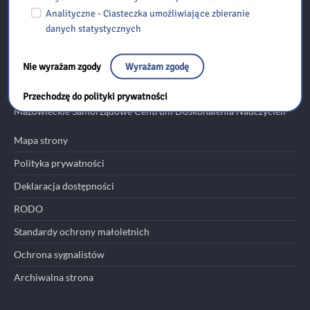
Analityczne - Ciasteczka umożliwiające zbieranie
Ministerstwo Edukacji Narodowej
danych statystycznych
Kuratorium Oświaty w Warszawie
Nie wyrażam zgody
Wyrażam zgodę
Ośrodek Edukacji Informatycznej i Zastosowań Komputerów w
Warszawie
Przechodzę do polityki prywatności
Mazowieckie Samorządowe Centrum Doskonalenia Nauczycieli
Mapa strony
Polityka prywatności
Deklaracja dostępności
RODO
Standardy ochrony małoletnich
Ochrona sygnalistów
Archiwalna strona