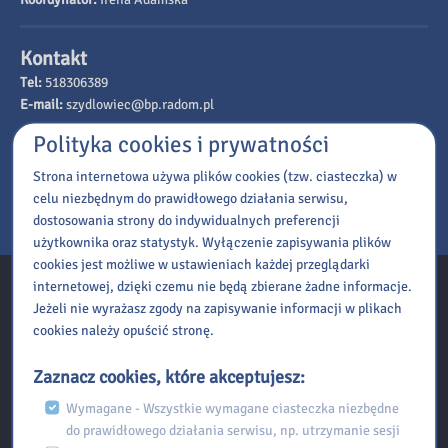
Kontakt
Tel:
518306389
E-mail:
szydlowiec@bp.radom.pl
Polityka cookies i prywatności
Dodaj do Kalendarza Google
Strona internetowa używa plików cookies (tzw. ciasteczka) w
Eksportuj iCal
celu niezbędnym do prawidłowego działania serwisu,
dostosowania strony do indywidualnych preferencji
użytkownika oraz statystyk. Wyłączenie zapisywania plików
cookies jest możliwe w ustawieniach każdej przeglądarki
internetowej, dzięki czemu nie będą zbierane żadne informacje.
Kontakt
Jeżeli nie wyrażasz zgody na zapisywanie informacji w plikach
cookies należy opuścić stronę.
Biblioteka Pedagogiczna w Radomiu Filia w Szydłowcu
Zaznacz cookies, które akceptujesz:
Wymagane - Wszystkie wymagane ciasteczka niezbędne
ul. Kolejowa 36, 26-500 Szydłowiec
do prawidłowego działania serwisu, np. utrzymanie sesji