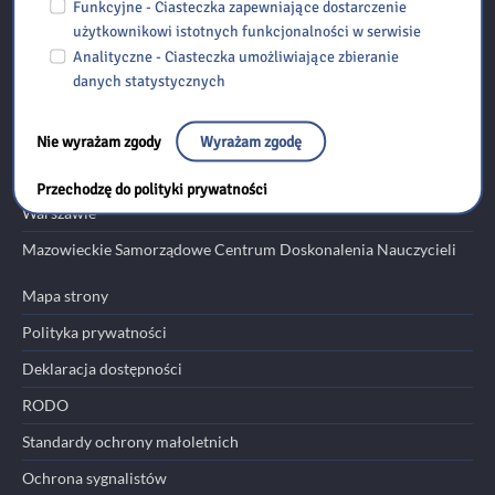
Funkcyjne - Ciasteczka zapewniające dostarczenie
tel./fax: 48 518 306 389 email:
szydlowiec@bp.radom.pl
użytkownikowi istotnych funkcjonalności w serwisie
Analityczne - Ciasteczka umożliwiające zbieranie
Przydatne linki
danych statystycznych
Ministerstwo Edukacji Narodowej
Nie wyrażam zgody
Wyrażam zgodę
Kuratorium Oświaty w Warszawie
Ośrodek Edukacji Informatycznej i Zastosowań Komputerów w
Przechodzę do polityki prywatności
Warszawie
Mazowieckie Samorządowe Centrum Doskonalenia Nauczycieli
Mapa strony
Polityka prywatności
Deklaracja dostępności
RODO
Standardy ochrony małoletnich
Ochrona sygnalistów