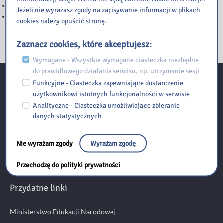
Informacja
Jeżeli nie wyrażasz zgody na zapisywanie informacji w plikach
Przerwy w dostępie do katalogu Integro
cookies należy opuścić stronę.
Zaznacz cookies, które akceptujesz:
Wymagane - Wszystkie wymagane ciasteczka niezbędne
do prawidłowego działania serwisu, np. utrzymanie sesji
Funkcyjne - Ciasteczka zapewniające dostarczenie
Kontakt
użytkownikowi istotnych funkcjonalności w serwisie
Analityczne - Ciasteczka umożliwiające zbieranie
danych statystycznych
Biblioteka Pedagogiczna w Radomiu Filia w Szydłowcu
ul. Kolejowa 36, 26-500 Szydłowiec
Nie wyrażam zgody
Wyrażam zgodę
Przechodzę do polityki prywatności
tel./fax: 48 518 306 389 email:
szydlowiec@bp.radom.pl
Przydatne linki
Ministerstwo Edukacji Narodowej