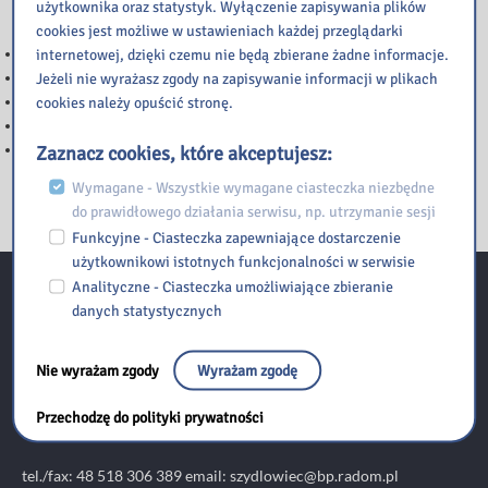
Przeczytaj
użytkownika oraz statystyk. Wyłączenie zapisywania plików
cookies jest możliwe w ustawieniach każdej przeglądarki
WAŻNA INFORMACJA
internetowej, dzięki czemu nie będą zbierane żadne informacje.
Ważna informacja
Jeżeli nie wyrażasz zgody na zapisywanie informacji w plikach
NOC BIBLIOTEK
cookies należy opuścić stronę.
Informacja
Przerwy w dostępie do katalogu Integro
Zaznacz cookies, które akceptujesz:
Wymagane - Wszystkie wymagane ciasteczka niezbędne
do prawidłowego działania serwisu, np. utrzymanie sesji
Funkcyjne - Ciasteczka zapewniające dostarczenie
użytkownikowi istotnych funkcjonalności w serwisie
Analityczne - Ciasteczka umożliwiające zbieranie
Kontakt
danych statystycznych
Nie wyrażam zgody
Wyrażam zgodę
Biblioteka Pedagogiczna w Radomiu Filia w Szydłowcu
Przechodzę do polityki prywatności
ul. Kolejowa 36, 26-500 Szydłowiec
tel./fax: 48 518 306 389 email:
szydlowiec@bp.radom.pl